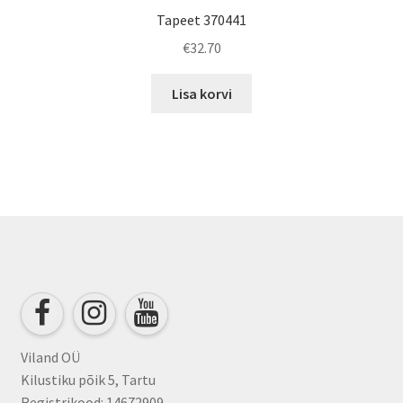
Tapeet 370441
€
32.70
Lisa korvi
Viland OÜ
Kilustiku põik 5, Tartu
Registrikood: 14672909