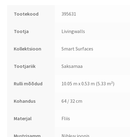
Tootekood
395631
Tootja
Livingwalls
Kollektsioon
Smart Surfaces
Tootjariik
Saksamaa
Rulli mõõdud
10.05 m x 0.53 m (5.33 m²)
Kohandus
64 / 32 cm
Materjal
Fliis
Mustrisamm
Nihkuv joonis