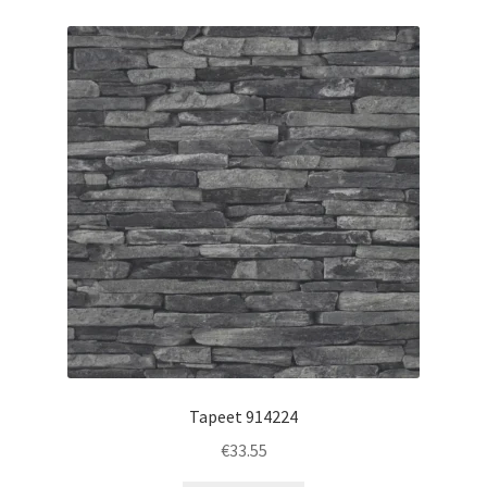
Tapeet 914224
€
33.55