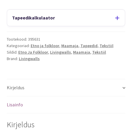
Tapeedikalkulaator
Tootekood:
395631
Kategooriad:
Etno ja folkloor
,
Maamaja
,
Tapeedid
,
Tekstiil
Sildid:
Etno Ja Folkloor
,
Livingwalls
,
Maamaja
,
Tekstiil
Brand:
Livingwalls
Kirjeldus
Lisainfo
Kirjeldus