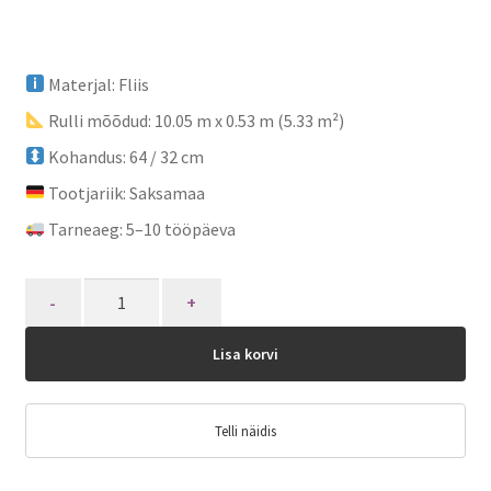
Materjal: Fliis
Rulli mõõdud: 10.05 m x 0.53 m (5.33 m²)
Kohandus: 64 / 32 cm
Tootjariik: Saksamaa
Tarneaeg: 5–10 tööpäeva
Quantity
Lisa korvi
Telli näidis