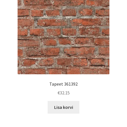
Tapeet 361392
€
32.15
Lisa korvi