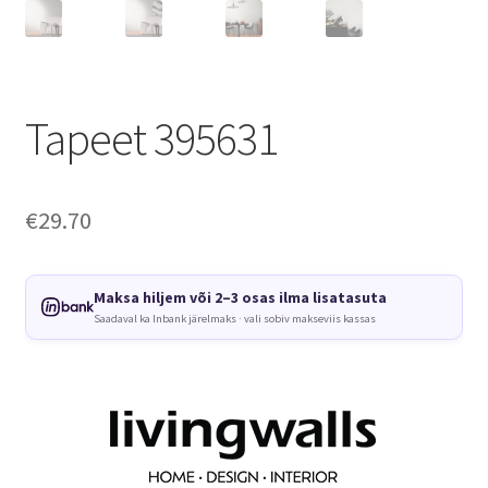
Tapeet 395631
€
29.70
Maksa hiljem või 2–3 osas ilma lisatasuta
Saadaval ka Inbank järelmaks · vali sobiv makseviis kassas