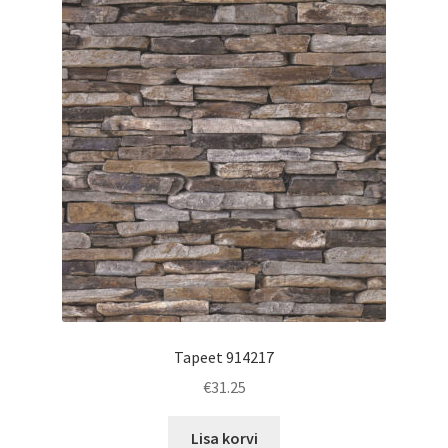
Tapeet 914217
€
31.25
Lisa korvi