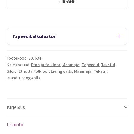
Telli näidis
Tapeedikalkulaator
Tootekood:
395634
Kategooriad:
Etno ja folkloor
,
Maamaja
,
Tapeedid
,
Tekstiil
Sildid:
Etno Ja Folkloor
,
Livingwalls
,
Maamaja
,
Tekstiil
Brand:
Livingwalls
Kirjeldus
Lisainfo