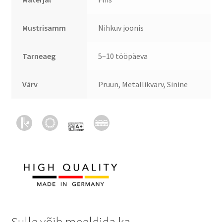
Mustrisamm
Nihkuv joonis
Tarneaeg
5–10 tööpäeva
Värv
Pruun, Metallikvärv, Sinine
Sulle võib meeldida ka…