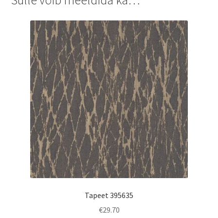
Tapeet 395635
€
29.70