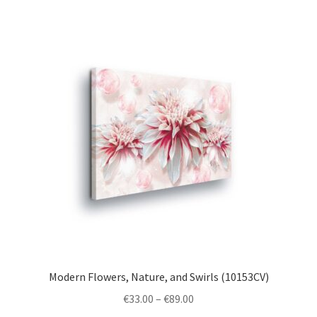
multiple
variants.
The
options
may
be
chosen
on
the
product
page
Modern Flowers, Nature, and Swirls (10153CV)
Price
€
33.00
–
€
89.00
range: