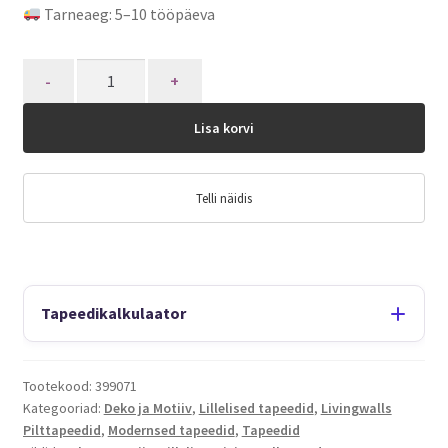
Tarneaeg: 5–10 tööpäeva
Quantity
Lisa korvi
Telli näidis
Tapeedikalkulaator
Tootekood:
399071
Kategooriad:
Deko ja Motiiv
,
Lillelised tapeedid
,
Livingwalls
Pilttapeedid
,
Modernsed tapeedid
,
Tapeedid