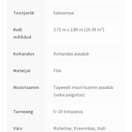
Tootjariik
Saksamaa
Rulli
3.71 m x 2.80 m (10.39 m²)
mõõdud
Kohandus
Kohandus puudub
Materjal
Fliis
Mustrisamm
Tapeedil mustrisamm puudub
(vaba paigutus)
Tarneaeg
5–10 tööpäeva
Värv
Roheline, Kreemikas, Hall