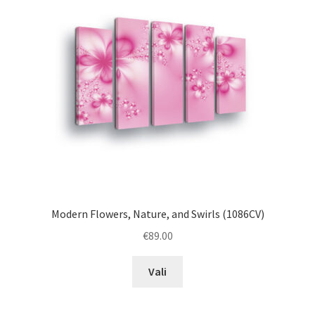
may
be
chosen
on
the
product
page
Modern Flowers, Nature, and Swirls (1086CV)
€
89.00
This
Vali
product
has