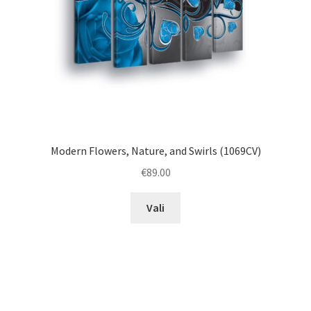
Modern Flowers, Nature, and Swirls (1069CV)
€
89.00
This
Vali
product
has
multiple
variants.
The
options