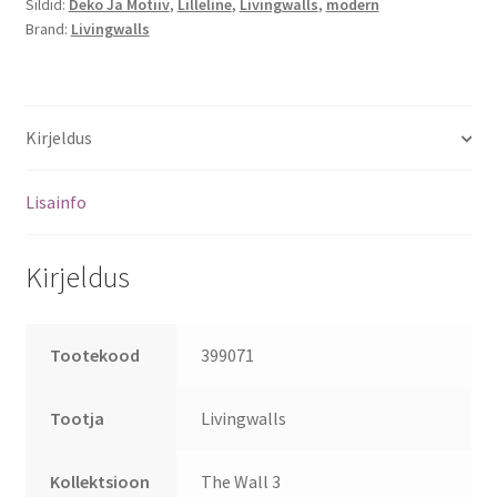
Sildid:
Deko Ja Motiiv
,
Lilleline
,
Livingwalls
,
modern
Brand:
Livingwalls
Kirjeldus
Lisainfo
Kirjeldus
Tootekood
399071
Tootja
Livingwalls
Kollektsioon
The Wall 3