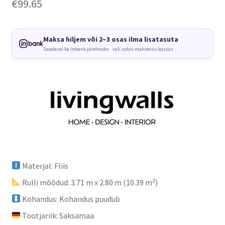
€
99.65
Maksa hiljem või 2–3 osas ilma lisatasuta
Saadaval ka Inbank järelmaks · vali sobiv makseviis kassas
Materjal: Fliis
Rulli mõõdud: 3.71 m x 2.80 m (10.39 m²)
Kohandus: Kohandus puudub
Tootjariik: Saksamaa