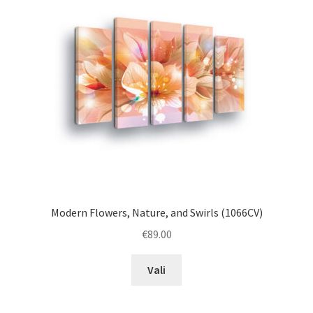
may
be
chosen
on
the
product
page
Modern Flowers, Nature, and Swirls (1066CV)
€
89.00
This
Vali
product
has