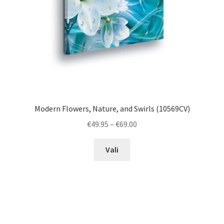
Modern Flowers, Nature, and Swirls (10569CV)
Price
€
49.95
–
€
69.00
range:
This
€49.95
Vali
product
through
has
€69.00
multiple
variants.
The
options