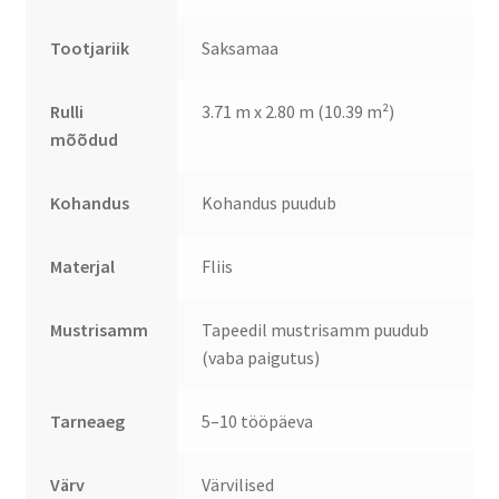
Tootjariik
Saksamaa
Rulli
3.71 m x 2.80 m (10.39 m²)
mõõdud
Kohandus
Kohandus puudub
Materjal
Fliis
Mustrisamm
Tapeedil mustrisamm puudub
(vaba paigutus)
Tarneaeg
5–10 tööpäeva
Värv
Värvilised