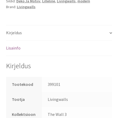
Sildid:
Deko Ja Motiiv
,
Lilleline
,
Livingwalls
,
modern
Brand:
Livingwalls
Kirjeldus
Lisainfo
Kirjeldus
Tootekood
399101
Tootja
Livingwalls
Kollektsioon
The Wall 3