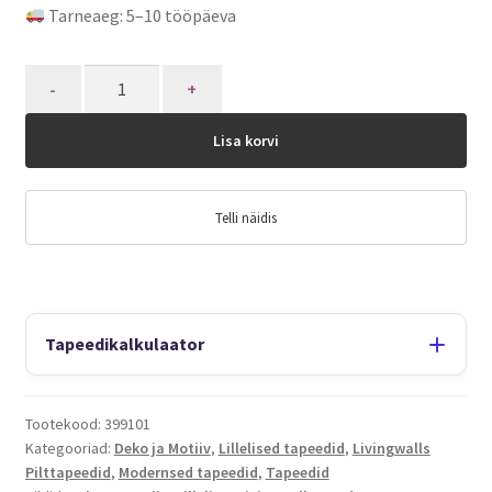
Tarneaeg: 5–10 tööpäeva
Quantity
Lisa korvi
Telli näidis
Tapeedikalkulaator
Tootekood:
399101
Kategooriad:
Deko ja Motiiv
,
Lillelised tapeedid
,
Livingwalls
Pilttapeedid
,
Modernsed tapeedid
,
Tapeedid