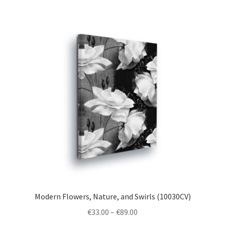
multiple
variants.
The
options
may
be
chosen
on
the
product
page
Modern Flowers, Nature, and Swirls (10030CV)
Price
€
33.00
–
€
89.00
range: