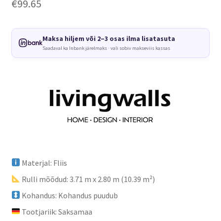
€
99.65
Maksa hiljem või 2–3 osas ilma lisatasuta
Saadaval ka Inbank järelmaks · vali sobiv makseviis kassas
Materjal: Fliis
Rulli mõõdud: 3.71 m x 2.80 m (10.39 m²)
Kohandus: Kohandus puudub
Tootjariik: Saksamaa