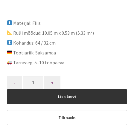
Materjal: Fliis
Rulli mõõdud: 10.05 m x 0.53 m (5.33 m²)
Kohandus: 64 / 32 cm
Tootjariik: Saksamaa
Tarneaeg: 5–10 tööpäeva
Quantity
Lisa korvi
Telli näidis