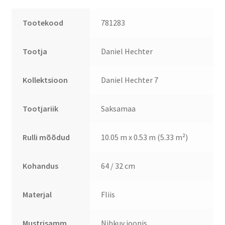
Tootekood
781283
Tootja
Daniel Hechter
Kollektsioon
Daniel Hechter 7
Tootjariik
Saksamaa
Rulli mõõdud
10.05 m x 0.53 m (5.33 m²)
Kohandus
64 / 32 cm
Materjal
Fliis
Mustrisamm
Nihkuv joonis