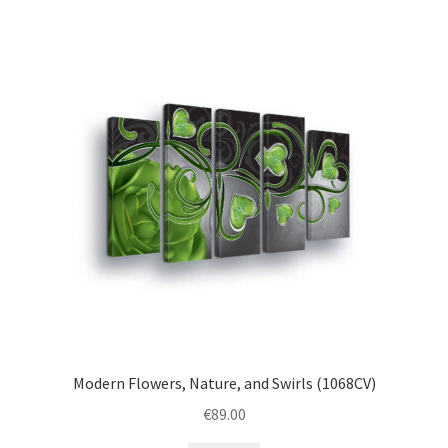
variants.
The
options
may
be
chosen
on
the
product
page
Modern Flowers, Nature, and Swirls (1068CV)
€
89.00