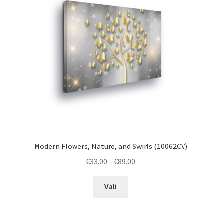
Modern Flowers, Nature, and Swirls (10062CV)
Price
€
33.00
–
€
89.00
range:
This
€33.00
Vali
product
through
has
€89.00
multiple