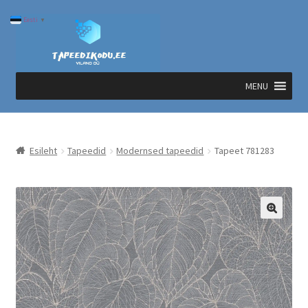
Liigu
Liigu
Eesti
▼
navigeerimisele
sisu
juurde
MENU
Esileht
Tapeedid
Modernsed tapeedid
Tapeet 781283