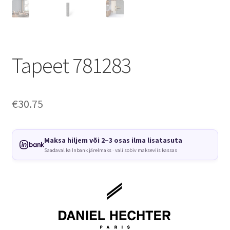
Tapeet 781283
€
30.75
Maksa hiljem või 2–3 osas ilma lisatasuta
Saadaval ka Inbank järelmaks · vali sobiv makseviis kassas