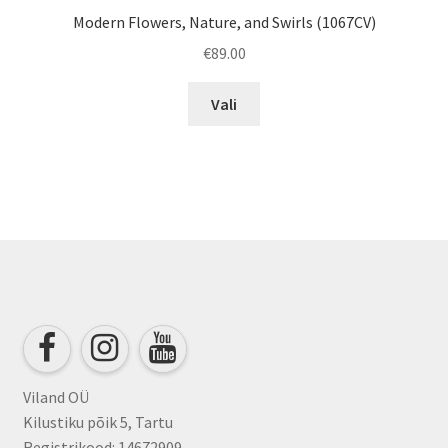
Modern Flowers, Nature, and Swirls (1067CV)
€
89.00
This
Vali
product
has
multiple
variants.
The
options
may
be
chosen
on
the
product
Viland OÜ
page
Kilustiku põik 5, Tartu
Registrikood: 14672909