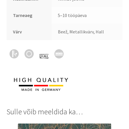
Tarneaeg
5–10 tööpäeva
Värv
Beež, Metallikvärv, Hall
Sulle võib meeldida ka…