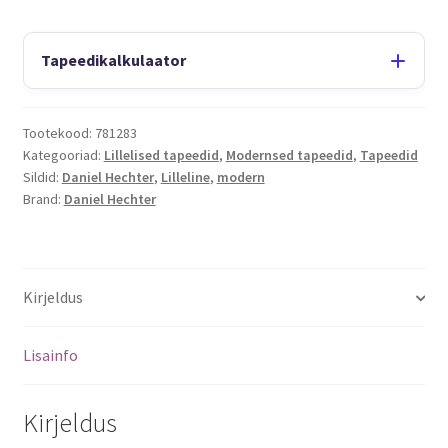
Tapeedikalkulaator
Tootekood:
781283
Kategooriad:
Lillelised tapeedid
,
Modernsed tapeedid
,
Tapeedid
Sildid:
Daniel Hechter
,
Lilleline
,
modern
Brand:
Daniel Hechter
Kirjeldus
Lisainfo
Kirjeldus