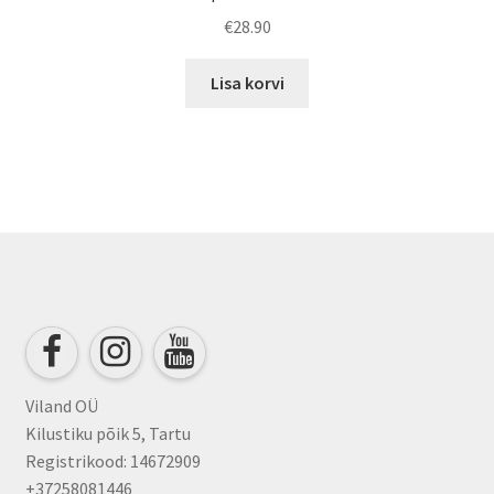
€
28.90
Lisa korvi
Viland OÜ
Kilustiku põik 5, Tartu
Registrikood: 14672909
+37258081446