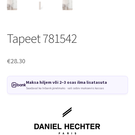
Tapeet 781542
€
28.30
Maksa hiljem või 2–3 osas ilma lisatasuta
Saadaval ka Inbank järelmaks · vali sobiv makseviis kassas