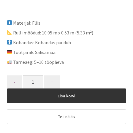
Materjal: Fliis
Rulli mõõdud: 10.05 m x 0.53 m (5.33 m²)
Kohandus: Kohandus puudub
Tootjariik: Saksamaa
Tarneaeg: 5–10 tööpäeva
Quantity
Lisa korvi
Telli näidis