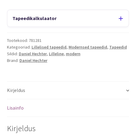
Tapeedikalkulaator
Tootekood:
781281
Kategooriad:
Lillelised tapeedid
,
Modernsed tapeedid
,
Tapeedid
Sildid:
Daniel Hechter
,
Lilleline
,
modern
Brand:
Daniel Hechter
Kirjeldus
Lisainfo
Kirjeldus