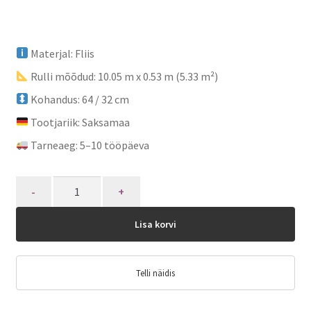
Materjal: Fliis
Rulli mõõdud: 10.05 m x 0.53 m (5.33 m²)
Kohandus: 64 / 32 cm
Tootjariik: Saksamaa
Tarneaeg: 5–10 tööpäeva
Quantity
Lisa korvi
Telli näidis