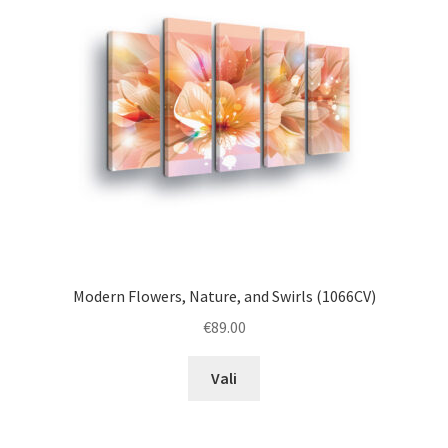
Modern Flowers, Nature, and Swirls (1066CV)
€
89.00
This
Vali
product
has
multiple