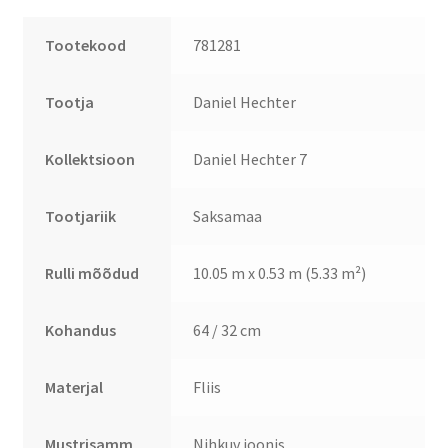
Tootekood
781281
Tootja
Daniel Hechter
Kollektsioon
Daniel Hechter 7
Tootjariik
Saksamaa
Rulli mõõdud
10.05 m x 0.53 m (5.33 m²)
Kohandus
64 / 32 cm
Materjal
Fliis
Mustrisamm
Nihkuv joonis