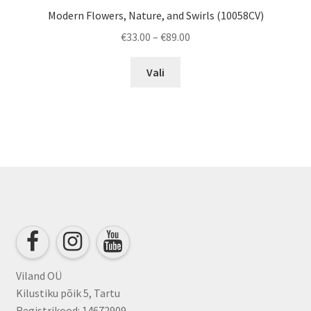
Modern Flowers, Nature, and Swirls (10058CV)
Price
€
33.00
–
€
89.00
range:
This
€33.00
Vali
product
through
has
€89.00
multiple
variants.
The
options
may
be
chosen
on
the
product
Viland OÜ
page
Kilustiku põik 5, Tartu
Registrikood: 14672909