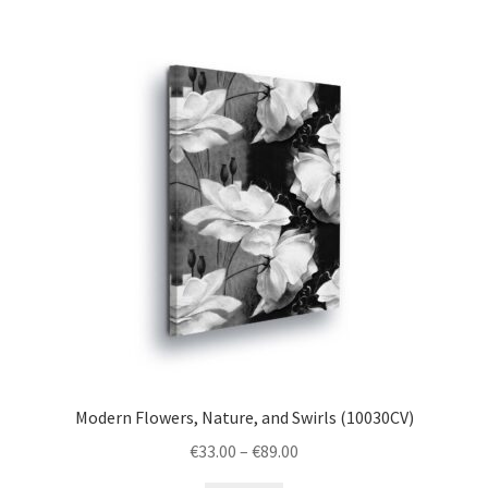
variants.
The
options
may
be
chosen
on
the
product
page
Modern Flowers, Nature, and Swirls (10030CV)
Price
€
33.00
–
€
89.00
range: