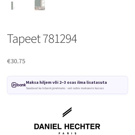
Tapeet 781294
€
30.75
Maksa hiljem või 2–3 osas ilma lisatasuta
Saadaval ka Inbank järelmaks · vali sobiv makseviis kassas