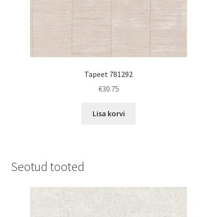
Tapeet 781292
€
30.75
Lisa korvi
Seotud tooted