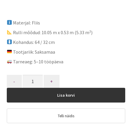
Materjal: Fliis
Rulli mõõdud: 10.05 m x 0.53 m (5.33 m²)
Kohandus: 64 / 32 cm
Tootjariik: Saksamaa
Tarneaeg: 5–10 tööpäeva
Quantity
Lisa korvi
Telli näidis