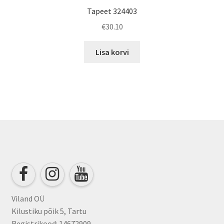
Tapeet 324403
€
30.10
Lisa korvi
Viland OÜ
Kilustiku põik 5, Tartu
Registrikood: 14672909