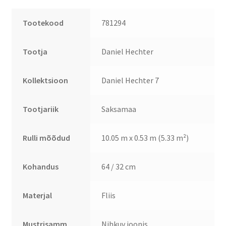
Tootekood
781294
Tootja
Daniel Hechter
Kollektsioon
Daniel Hechter 7
Tootjariik
Saksamaa
Rulli mõõdud
10.05 m x 0.53 m (5.33 m²)
Kohandus
64 / 32 cm
Materjal
Fliis
Mustrisamm
Nihkuv joonis