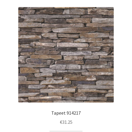
Tapeet 914217
€
31.25