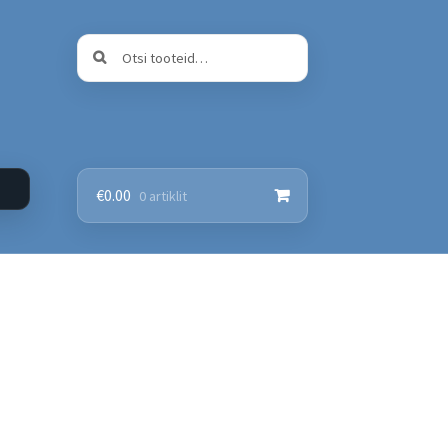
Otsi:
Otsi
€
0.00
0 artiklit