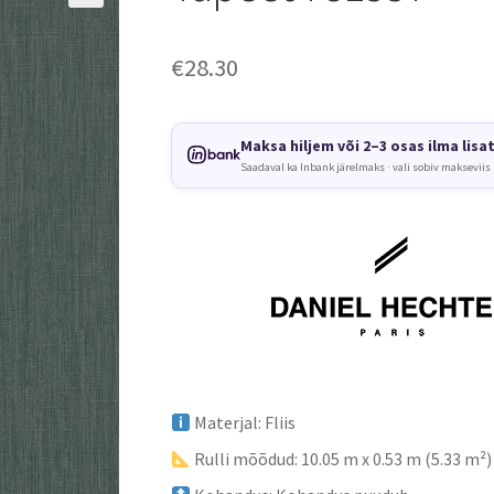
€
28.30
Maksa hiljem või 2–3 osas ilma lisa
Saadaval ka Inbank järelmaks · vali sobiv makseviis
Materjal: Fliis
Rulli mõõdud: 10.05 m x 0.53 m (5.33 m²)