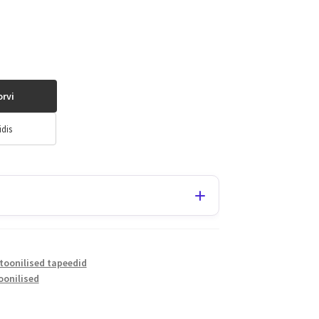
orvi
idis
toonilised tapeedid
oonilised