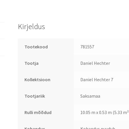
Kirjeldus
Tootekood
781557
Tootja
Daniel Hechter
Kollektsioon
Daniel Hechter 7
Tootjariik
Saksamaa
Rulli mõõdud
10.05 m x 0.53 m (5.33 m²
Kohandus
Kohandus puudub