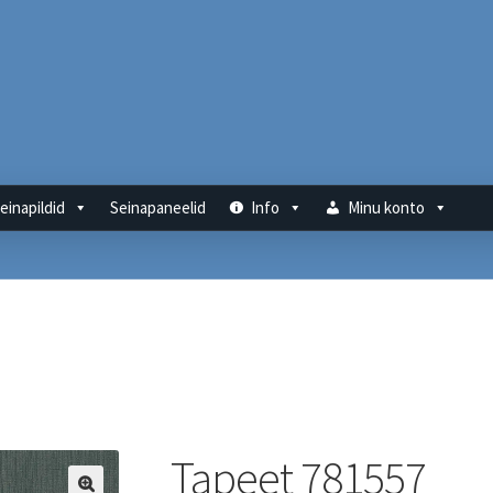
einapildid
Seinapaneelid
Info
Minu konto
Tapeet 781557