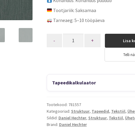
Kohandus: Kohandus puudub
Tootjariik: Saksamaa
Tarneaeg: 5–10 tööpäeva
Quantity
Lisa k
Telli nä
Tapeedikalkulaator
Tootekood:
781557
Kategooriad:
Struktuur
,
Tapeedid
,
Tekstiil
,
Ühe
Sildid:
Daniel Hechter
,
Struktuur
,
Tekstiil
,
Ühet
Brand:
Daniel Hechter