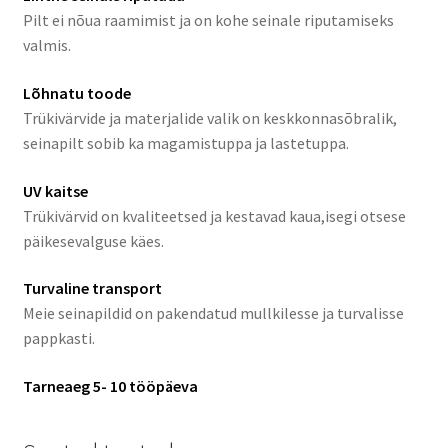
Pilt ei nõua raamimist ja on kohe seinale riputamiseks
valmis.
Lõhnatu toode
Trükivärvide ja materjalide valik on keskkonnasõbralik,
seinapilt sobib ka magamistuppa ja lastetuppa.
UV kaitse
Trükivärvid on kvaliteetsed ja kestavad kaua,isegi otsese
päikesevalguse käes.
Turvaline transport
Meie seinapildid on pakendatud mullkilesse ja turvalisse
pappkasti.
Tarneaeg 5- 10 tööpäeva