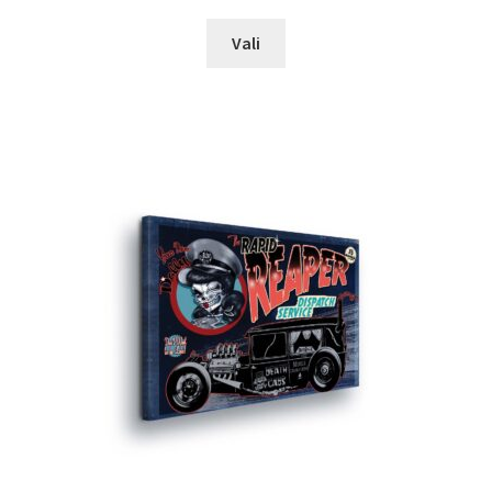
range:
This
€49.95
Vali
product
through
has
€69.00
multiple
variants.
The
options
may
be
chosen
on
the
product
page