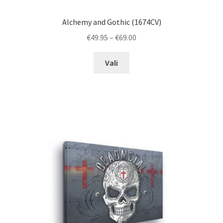
Alchemy and Gothic (1674CV)
Price
€
49.95
–
€
69.00
range:
This
€49.95
Vali
product
through
has
€69.00
multiple
variants.
The
options
may
be
chosen
on
the
product
page