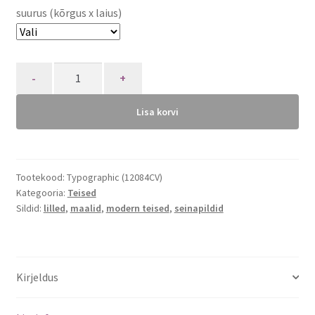
suurus (kõrgus x laius)
Quantity
Lisa korvi
Tootekood:
Typographic (12084CV)
Kategooria:
Teised
Sildid:
lilled
,
maalid
,
modern teised
,
seinapildid
Kirjeldus