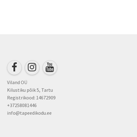
Viland OÜ
Kilustiku põik 5, Tartu
Registrikood: 14672909
+37258081446
info@tapeedikodu.ee