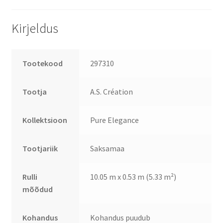
Kirjeldus
Tootekood
297310
Tootja
A.S. Création
Kollektsioon
Pure Elegance
Tootjariik
Saksamaa
Rulli
10.05 m x 0.53 m (5.33 m²)
mõõdud
Kohandus
Kohandus puudub