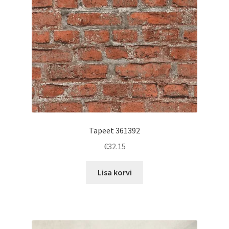
Tapeet 361392
€
32.15
Lisa korvi