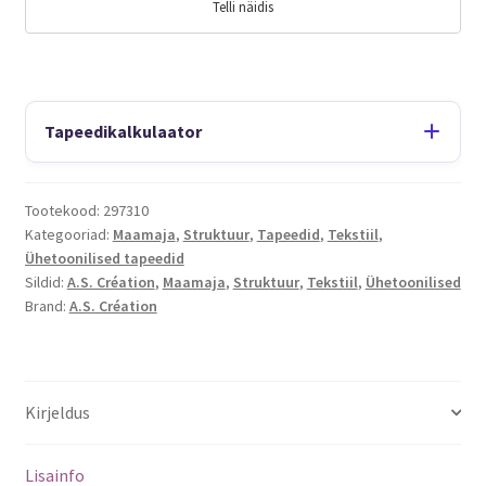
Telli näidis
Tapeedikalkulaator
Tootekood:
297310
Kategooriad:
Maamaja
,
Struktuur
,
Tapeedid
,
Tekstiil
,
Ühetoonilised tapeedid
Sildid:
A.S. Création
,
Maamaja
,
Struktuur
,
Tekstiil
,
Ühetoonilised
Brand:
A.S. Création
Kirjeldus
Lisainfo