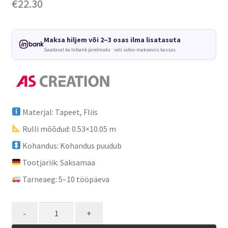
€
22.30
Maksa hiljem või 2–3 osas ilma lisatasuta
Saadaval ka Inbank järelmaks · vali sobiv makseviis kassas
Materjal: Tapeet, Fliis
Rulli mõõdud: 0.53×10.05 m
Kohandus: Kohandus puudub
Tootjariik: Saksamaa
Tarneaeg: 5–10 tööpäeva
Quantity