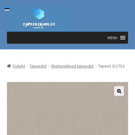
Liigu
Liigu
Eesti
▼
navigeerimisele
sisu
juurde
MENU
Esileht
Tapeedid
Ühetoonilised tapeedid
Tapeet 211712