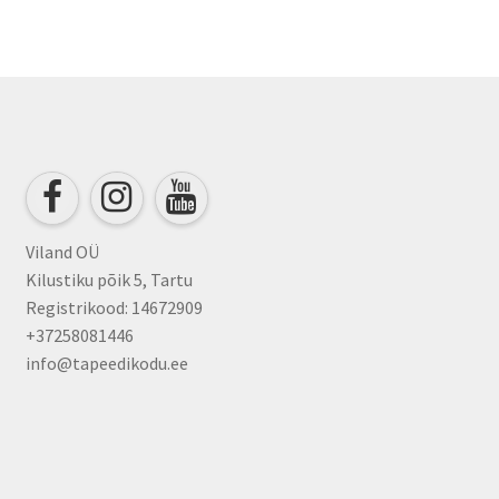
Viland OÜ
Kilustiku põik 5, Tartu
Registrikood: 14672909
+37258081446
info@tapeedikodu.ee