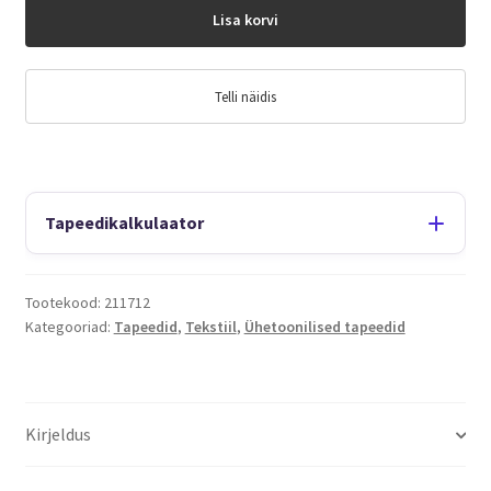
Lisa korvi
Telli näidis
Tapeedikalkulaator
Tootekood:
211712
Kategooriad:
Tapeedid
,
Tekstiil
,
Ühetoonilised tapeedid
Kirjeldus