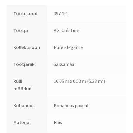
Tootekood
397751
Tootja
A.S. Création
Kollektsioon
Pure Elegance
Tootjariik
Saksamaa
Rulli
10.05 m x 0.53 m (5.33 m²)
mõõdud
Kohandus
Kohandus puudub
Materjal
Fliis