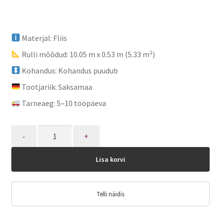
Materjal: Fliis
Rulli mõõdud: 10.05 m x 0.53 m (5.33 m²)
Kohandus: Kohandus puudub
Tootjariik: Saksamaa
Tarneaeg: 5–10 tööpäeva
Quantity
Lisa korvi
Telli näidis