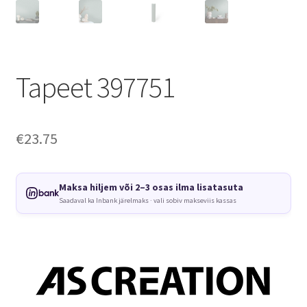
Tapeet 397751
€
23.75
Maksa hiljem või 2–3 osas ilma lisatasuta
Saadaval ka Inbank järelmaks · vali sobiv makseviis kassas