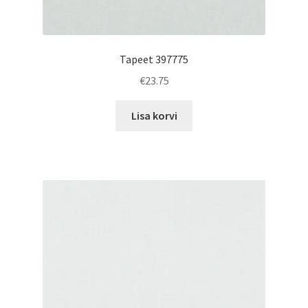
Tapeet 397775
€
23.75
Lisa korvi