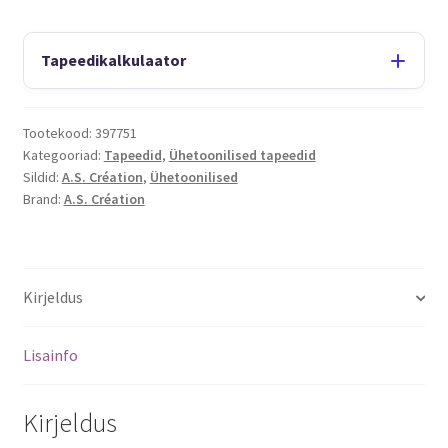
Tapeedikalkulaator
Tootekood:
397751
Kategooriad:
Tapeedid
,
Ühetoonilised tapeedid
Sildid:
A.S. Création
,
Ühetoonilised
Brand:
A.S. Création
Kirjeldus
Lisainfo
Kirjeldus