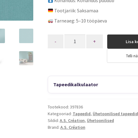
Kohandus: Kohandus puudub
Tootjariik: Saksamaa
Tarneaeg: 5–10 tööpäeva
Quantity
Lisa k
Telli nä
Tapeedikalkulaator
Tootekood:
397836
Kategooriad:
Tapeedid
,
Ühetoonilised tapeedid
Sildid:
A.S. Création
,
Ühetoonilised
Brand:
A.S. Création