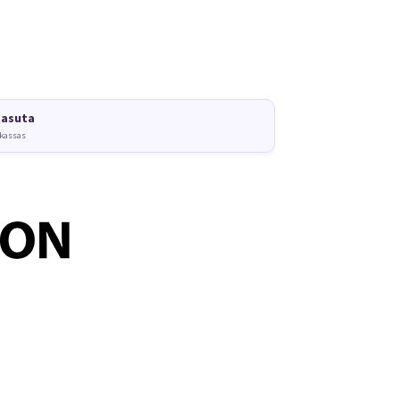
tasuta
 kassas