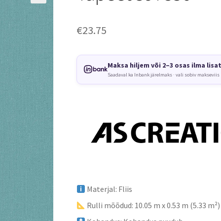
€
23.75
Maksa hiljem või 2–3 osas ilma lisa
Saadaval ka Inbank järelmaks · vali sobiv makseviis
Materjal: Fliis
Rulli mõõdud: 10.05 m x 0.53 m (5.33 m²)