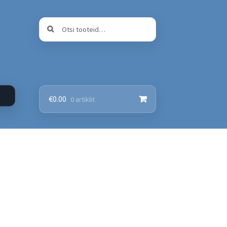
Otsi:
Otsi
€
0.00
0 artiklit