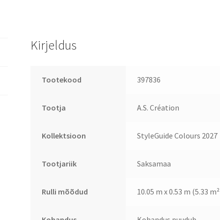
Kirjeldus
Tootekood
397836
Tootja
A.S. Création
Kollektsioon
StyleGuide Colours 2027
Tootjariik
Saksamaa
Rulli mõõdud
10.05 m x 0.53 m (5.33 m²
Kohandus
Kohandus puudub