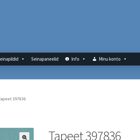
einapildid
Seinapaneelid
Info
Minu konto
Tapeet 397836
Tapeet 397836