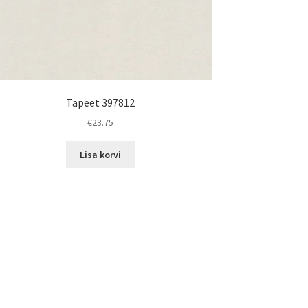
Tapeet 397812
€
23.75
Lisa korvi