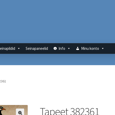
einapildid
Seinapaneelid
Info
Minu konto
2361
Tapeet 382361