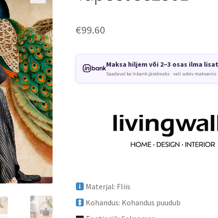
€
99.60
Maksa hiljem või 2–3 osas ilma lisa
Saadaval ka Inbank järelmaks · vali sobiv makseviis
Materjal: Fliis
Kohandus: Kohandus puudub