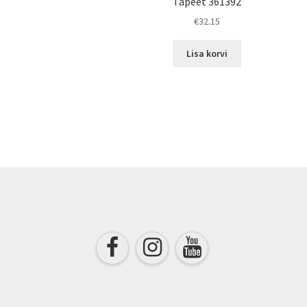
Tapeet 361392
€
32.15
Lisa korvi