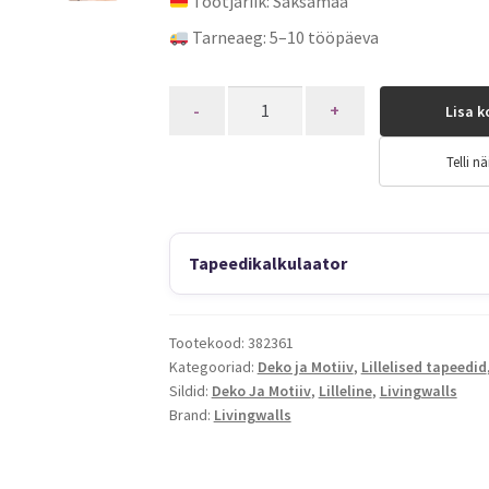
Tootjariik: Saksamaa
Tarneaeg: 5–10 tööpäeva
Quantity
Lisa k
Telli nä
Tapeedikalkulaator
Tootekood:
382361
Kategooriad:
Deko ja Motiiv
,
Lillelised tapeedid
Sildid:
Deko Ja Motiiv
,
Lilleline
,
Livingwalls
Brand:
Livingwalls