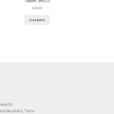
Tapeet 369113
€
28.00
Lisa korvi
land OÜ
lustiku põik 5, Tartu