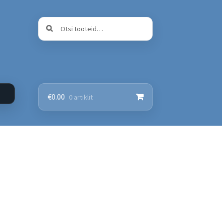
Otsi:
Otsi
€
0.00
0 artiklit