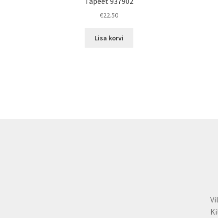
Tapeet 937902
€
22.50
Lisa korvi
Vi
Ki