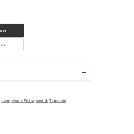
orvi
idis
,
Livingwalls Pilttapeedid
,
Tapeedid