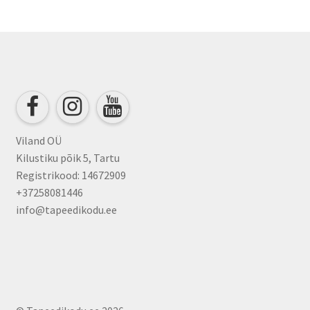
Viland OÜ
Kilustiku põik 5, Tartu
Registrikood: 14672909
+37258081446
info@tapeedikodu.ee