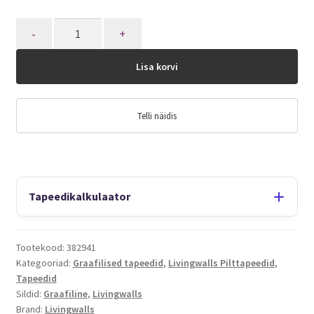
Quantity
Lisa korvi
Telli näidis
Tapeedikalkulaator
Tootekood:
382941
Kategooriad:
Graafilised tapeedid
,
Livingwalls Pilttapeedid
,
Tapeedid
Sildid:
Graafiline
,
Livingwalls
Brand:
Livingwalls