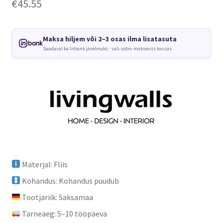
€
45.55
Maksa hiljem või 2–3 osas ilma lisatasuta
Saadaval ka Inbank järelmaks · vali sobiv makseviis kassas
Materjal: Fliis
Kohandus: Kohandus puudub
Tootjariik: Saksamaa
Tarneaeg: 5–10 tööpäeva