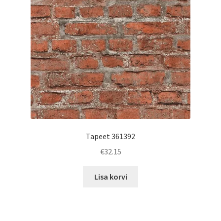
Tapeet 361392
€
32.15
Lisa korvi