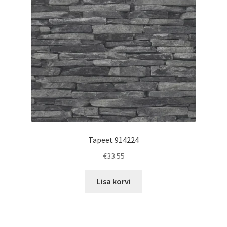
Tapeet 914224
€
33.55
Lisa korvi