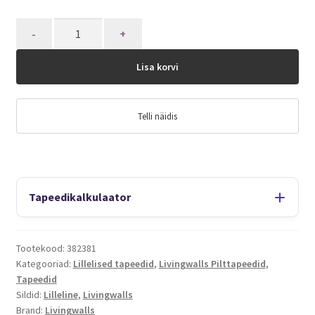
Quantity
Lisa korvi
Telli näidis
Tapeedikalkulaator
Tootekood:
382381
Kategooriad:
Lillelised tapeedid
,
Livingwalls Pilttapeedid
,
Tapeedid
Sildid:
Lilleline
,
Livingwalls
Brand:
Livingwalls