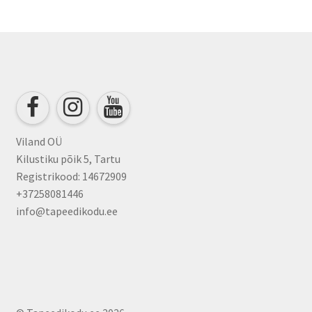
Viland OÜ
Kilustiku põik 5, Tartu
Registrikood: 14672909
+37258081446
info@tapeedikodu.ee