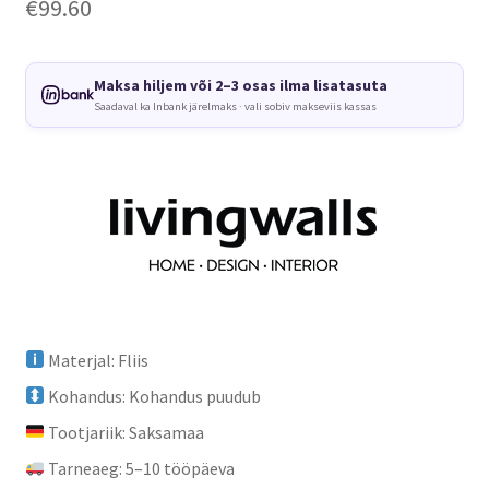
€
99.60
Maksa hiljem või 2–3 osas ilma lisatasuta
Saadaval ka Inbank järelmaks · vali sobiv makseviis kassas
Materjal: Fliis
Kohandus: Kohandus puudub
Tootjariik: Saksamaa
Tarneaeg: 5–10 tööpäeva