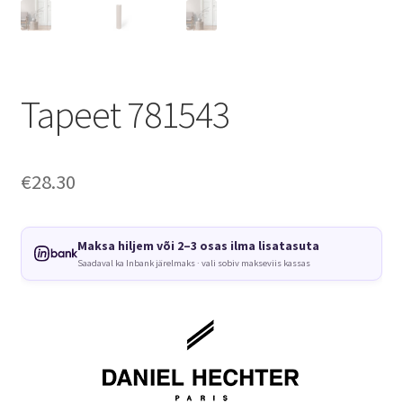
Tapeet 781543
€
28.30
Maksa hiljem või 2–3 osas ilma lisatasuta
Saadaval ka Inbank järelmaks · vali sobiv makseviis kassas