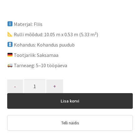
Materjal: Fliis
Rulli mõõdud: 10.05 m x 0.53 m (5.33 m²)
Kohandus: Kohandus puudub
Tootjariik: Saksamaa
Tarneaeg: 5–10 tööpäeva
Quantity
Lisa korvi
Telli näidis