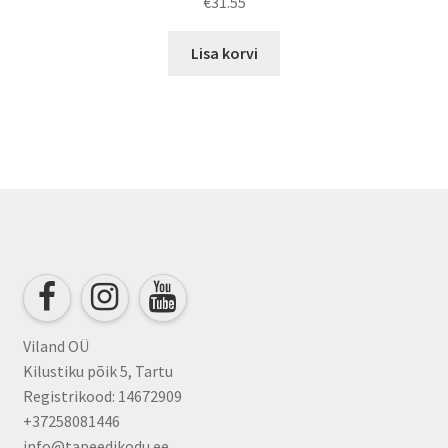
€
31.55
Lisa korvi
Viland OÜ
Kilustiku põik 5, Tartu
Registrikood: 14672909
+37258081446
info@tapeedikodu.ee