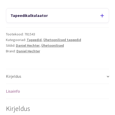
Tapeedikalkulaator
Tootekood:
781543
Kategooriad:
Tapeedid
,
Ühetoonilised tapeedid
Sildid:
Daniel Hechter
,
Ühetoonilised
Brand:
Daniel Hechter
Kirjeldus
Lisainfo
Kirjeldus