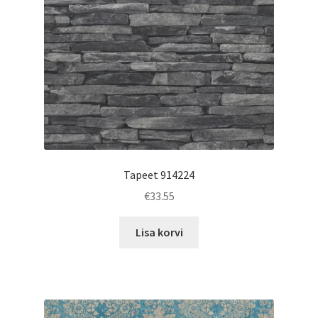
Tapeet 914224
€
33.55
Lisa korvi