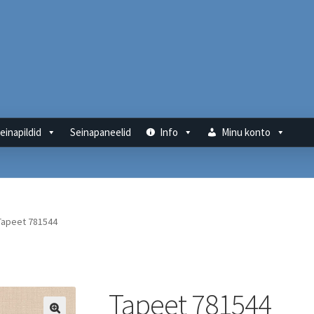
einapildid
Seinapaneelid
Info
Minu konto
Tapeet 781544
Tapeet 781544