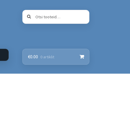
Otsi:
Otsi
€
0.00
0 artiklit