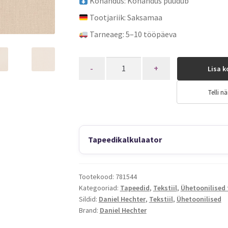
Kohandus: Kohandus puudub
Tootjariik: Saksamaa
Tarneaeg: 5–10 tööpäeva
Quantity
Lisa k
Telli nä
Tapeedikalkulaator
Tootekood:
781544
Kategooriad:
Tapeedid
,
Tekstiil
,
Ühetoonilised
Sildid:
Daniel Hechter
,
Tekstiil
,
Ühetoonilised
Brand:
Daniel Hechter