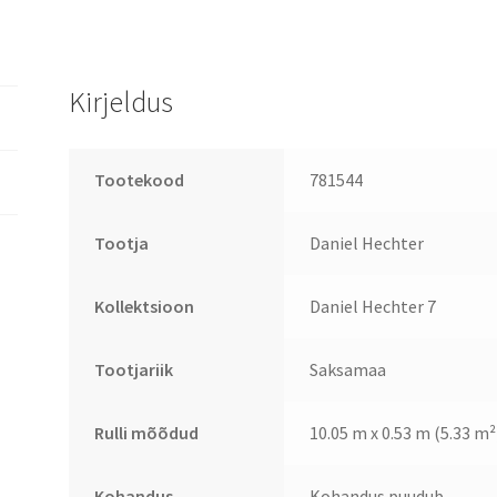
Kirjeldus
Tootekood
781544
Tootja
Daniel Hechter
Kollektsioon
Daniel Hechter 7
Tootjariik
Saksamaa
Rulli mõõdud
10.05 m x 0.53 m (5.33 m²
Kohandus
Kohandus puudub