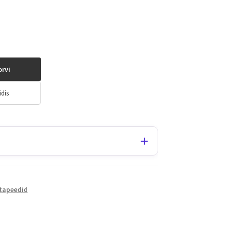
orvi
idis
 tapeedid