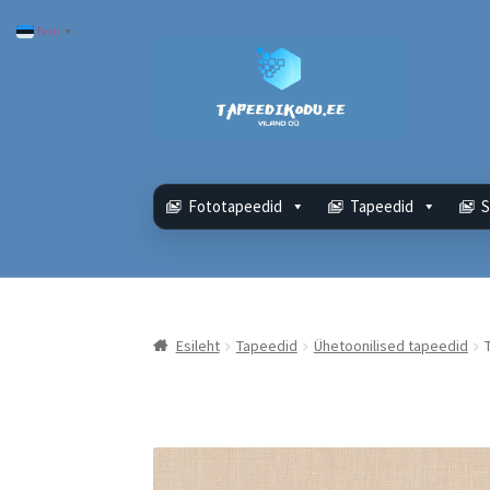
Eesti
▼
Liigu
Liigu
navigeerimisele
sisu
juurde
Fototapeedid
Tapeedid
S
Esileht
Tapeedid
Ühetoonilised tapeedid