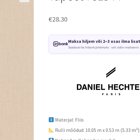
€
28.30
Maksa hiljem või 2–3 osas ilma lisa
Saadaval ka Inbank järelmaks · vali sobiv makseviis
Materjal: Fliis
Rulli mõõdud: 10.05 m x 0.53 m (5.33 m²)