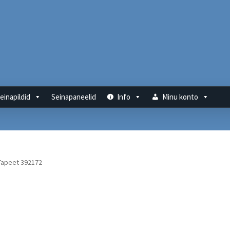
einapildid
Seinapaneelid
Info
Minu konto
Tapeet 392172