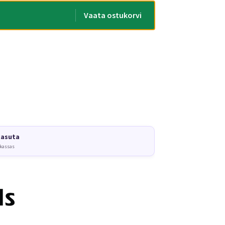
Vaata ostukorvi
tasuta
 kassas