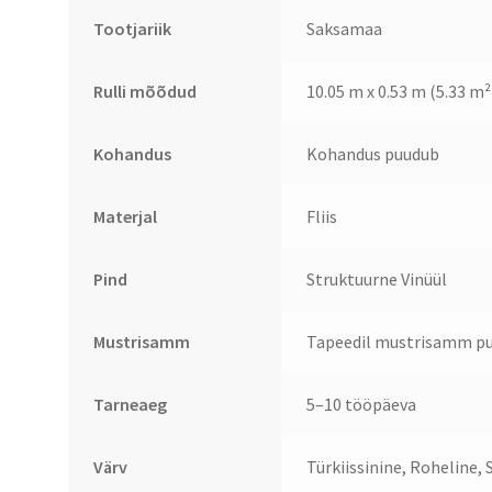
Tootjariik
Saksamaa
Rulli mõõdud
10.05 m x 0.53 m (5.33 m²
Kohandus
Kohandus puudub
Materjal
Fliis
Pind
Struktuurne Vinüül
Mustrisamm
Tapeedil mustrisamm pu
Tarneaeg
5–10 tööpäeva
Värv
Türkiissinine, Roheline, 