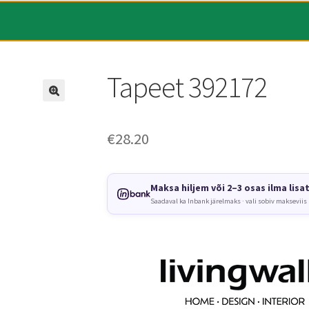
Tapeet 392172
€
28.20
Maksa hiljem või 2–3 osas ilma lisa
Saadaval ka Inbank järelmaks · vali sobiv makseviis