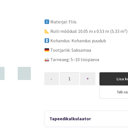
Materjal: Fliis
Rulli mõõdud: 10.05 m x 0.53 m (5.33 m²)
Kohandus: Kohandus puudub
Tootjariik: Saksamaa
Tarneaeg: 5–10 tööpäeva
Quantity
Lisa k
Telli nä
Tapeedikalkulaator