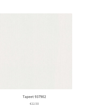
Tapeet 937902
€
22.50