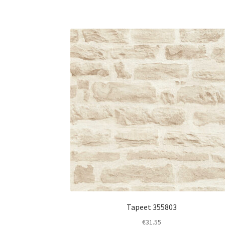
Tapeet 355803
€
31.55