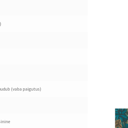
)
udub (vaba paigutus)
Sinine