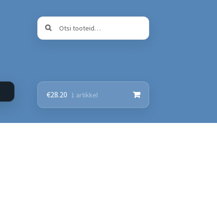
Otsi:
Otsi
€
28.20
1 artikkel